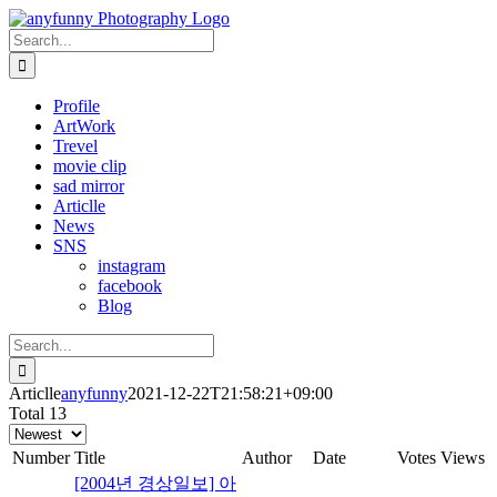
Skip
to
Search
content
for:
Profile
ArtWork
Trevel
movie clip
sad mirror
Articlle
News
SNS
instagram
facebook
Blog
Search
for:
Articlle
anyfunny
2021-12-22T21:58:21+09:00
Total 13
Number
Title
Author
Date
Votes
Views
[2004년 경상일보] 아