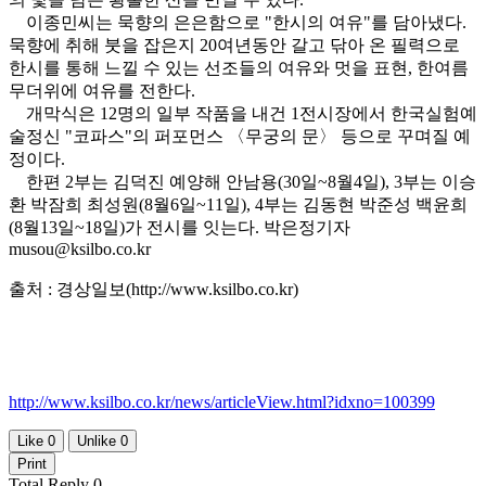
이종민씨는 묵향의 은은함으로 "한시의 여유"를 담아냈다.
묵향에 취해 붓을 잡은지 20여년동안 갈고 닦아 온 필력으로
한시를 통해 느낄 수 있는 선조들의 여유와 멋을 표현, 한여름
무더위에 여유를 전한다.
개막식은 12명의 일부 작품을 내건 1전시장에서 한국실험예
술정신 "코파스"의 퍼포먼스 〈무궁의 문〉 등으로 꾸며질 예
정이다.
한편 2부는 김덕진 예양해 안남용(30일~8월4일), 3부는 이승
환 박잠희 최성원(8월6일~11일), 4부는 김동현 박준성 백윤희
(8월13일~18일)가 전시를 잇는다. 박은정기자
musou@ksilbo.co.kr
출처 : 경상일보(http://www.ksilbo.co.kr)
http://www.ksilbo.co.kr/news/articleView.html?idxno=100399
Like
0
Unlike
0
Print
Total Reply
0