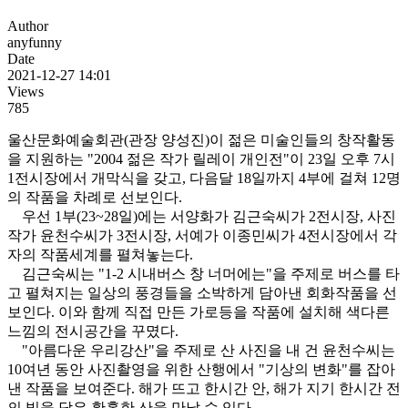
Author
anyfunny
Date
2021-12-27 14:01
Views
785
울산문화예술회관(관장 양성진)이 젊은 미술인들의 창작활동
을 지원하는 "2004 젊은 작가 릴레이 개인전"이 23일 오후 7시
1전시장에서 개막식을 갖고, 다음달 18일까지 4부에 걸쳐 12명
의 작품을 차례로 선보인다.
우선 1부(23~28일)에는 서양화가 김근숙씨가 2전시장, 사진
작가 윤천수씨가 3전시장, 서예가 이종민씨가 4전시장에서 각
자의 작품세계를 펼쳐놓는다.
김근숙씨는 "1-2 시내버스 창 너머에는"을 주제로 버스를 타
고 펼쳐지는 일상의 풍경들을 소박하게 담아낸 회화작품을 선
보인다. 이와 함께 직접 만든 가로등을 작품에 설치해 색다른
느낌의 전시공간을 꾸몄다.
"아름다운 우리강산"을 주제로 산 사진을 내 건 윤천수씨는
10여년 동안 사진촬영을 위한 산행에서 "기상의 변화"를 잡아
낸 작품을 보여준다. 해가 뜨고 한시간 안, 해가 지기 한시간 전
의 빛을 담은 황홀한 산을 만날 수 있다.