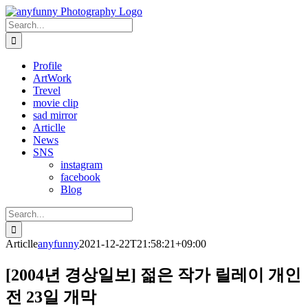
Skip
to
Search
content
for:
Profile
ArtWork
Trevel
movie clip
sad mirror
Articlle
News
SNS
instagram
facebook
Blog
Search
for:
Articlle
anyfunny
2021-12-22T21:58:21+09:00
[2004년 경상일보] 젊은 작가 릴레이 개인
전 23일 개막