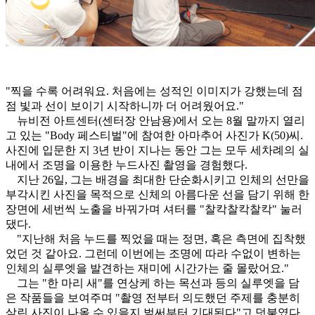
"찍을 수록 어려워요. 처음에는 성적인 이미지가 강했는데 점
점 빛과 선이 보이기 시작하니까 더 어려웠어요."
뉴비전 아트센터(센터장 안남용)에서 오는 8월 말까지 열리
고 있는 "Body 페스티벌"에 참여한 아마추어 사진가 K(50)씨.
사진에 입문한 지 3년 반이 지나는 동안 그는 모두 세차례의 실
내에서 조명을 이용한 누드사진 촬영을 경험했다.
지난 26일, 그는 배경을 최대한 단순화시키고 인체의 선만을
부각시킨 사진을 목적으로 신체의 아름다운 선을 담기 위해 한
장면에 세번씩 노출을 바꿔가며 셔터를 "찰칵찰칵찰칵" 눌러
댔다.
"지난해 처음 누드를 찍었을 때는 정면, 혹은 측면에 집착했
었던 것 같아요. 그런데 이번에는 조명에 따라 수없이 변하는
인체의 실루엣을 발견하는 재미에 시간가는 줄 몰랐어요."
그는 "한 마리 새"를 연상케 하는 목선과 등의 실루엣을 담
은 작품들을 보여주며 "촬영 전부터 의도했던 주제를 충분히
살린 사진이 나올 수 있을지 벌써부터 기대된다"고 덧붙였다.