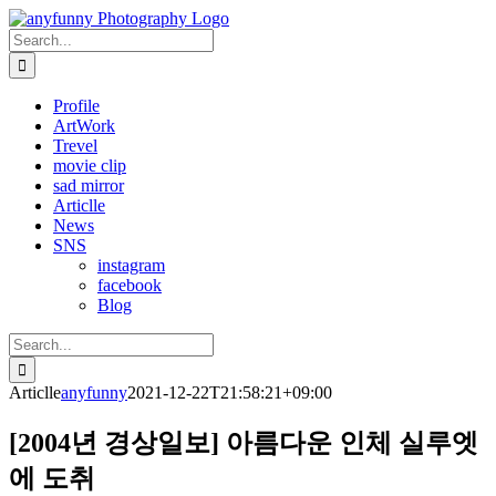
Skip
to
Search
content
for:
Profile
ArtWork
Trevel
movie clip
sad mirror
Articlle
News
SNS
instagram
facebook
Blog
Search
for:
Articlle
anyfunny
2021-12-22T21:58:21+09:00
[2004년 경상일보] 아름다운 인체 실루엣
에 도취